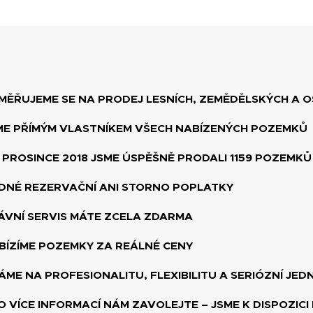
MĚŘUJEME SE NA PRODEJ LESNÍCH, ZEMĚDĚLSKÝCH A 
ME PŘÍMÝM VLASTNÍKEM VŠECH NABÍZENÝCH POZEMKŮ
 PROSINCE 2018 JSME ÚSPĚŠNĚ PRODALI 1159 POZEMKŮ
DNÉ REZERVAČNÍ ANI STORNO POPLATKY
ÁVNÍ SERVIS MÁTE ZCELA ZDARMA
BÍZÍME POZEMKY ZA REÁLNÉ CENY
ÁME NA PROFESIONALITU, FLEXIBILITU A SERIÓZNÍ JED
O VÍCE INFORMACÍ NÁM ZAVOLEJTE – JSME K DISPOZICI 