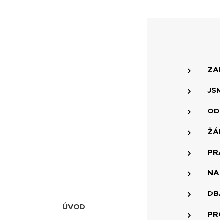
ZA
JS
OD
ŽÁ
PR
NA
DB
ÚVOD
PR